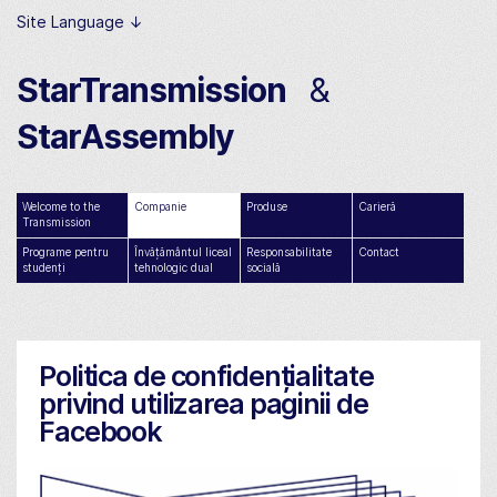
Site Language ↓
StarTransmission
&
StarAssembly
Welcome to the
Companie
Produse
Carieră
Transmission
Programe pentru
Învățământul liceal
Responsabilitate
Contact
studenți
tehnologic dual
socială
Politica de confidențialitate
privind utilizarea paginii de
Facebook