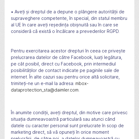
• Aveți și dreptul de a depune o plângere autorității de
supraveghere competente, în special, din statul membru
al UE în care aveți reședința obișnuită sau în care se
consideră că există o încălcare a prevederilor RGPD.
Pentru exercitarea acestor drepturi în ceea ce privește
prelucrarea datelor de către Facebook, luați legătura,
pe cât posibil, direct cu Facebook, prin intermediul
posibilităților de contact indicate pe paginile sale de
internet. În alte cazuri sau pentru orice altă solicitare,
trimiteți-ne un e-mail la adresa:
mbox-
dataprotection_sta@daimler.com
.
În anumite condiții, aveți dreptul, din motive care privesc
situația dumneavoastră particulară sau atunci când
datele cu caracter personal sunt prelucrate în scop de
marketing direct, să vă opuneți în orice moment
prelucrării, de către noi, a datelor dumneavoastră cu