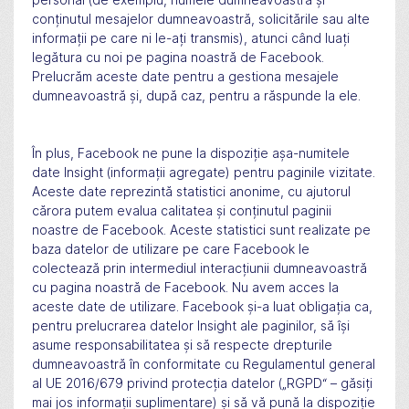
conținutul mesajelor dumneavoastră, solicitările sau alte
informații pe care ni le-ați transmis), atunci când luați
legătura cu noi pe pagina noastră de Facebook.
Prelucrăm aceste date pentru a gestiona mesajele
dumneavoastră și, după caz, pentru a răspunde la ele.
În plus, Facebook ne pune la dispoziție așa-numitele
date Insight (informații agregate) pentru paginile vizitate.
Aceste date reprezintă statistici anonime, cu ajutorul
cărora putem evalua calitatea și conținutul paginii
noastre de Facebook. Aceste statistici sunt realizate pe
baza datelor de utilizare pe care Facebook le
colectează prin intermediul interacțiunii dumneavoastră
cu pagina noastră de Facebook. Nu avem acces la
aceste date de utilizare. Facebook și-a luat obligația ca,
pentru prelucrarea datelor Insight ale paginilor, să își
asume responsabilitatea și să respecte drepturile
dumneavoastră în conformitate cu Regulamentul general
al UE 2016/679 privind protecția datelor („RGPD“ – găsiți
mai jos informații suplimentare) și să vă pună la dispoziție