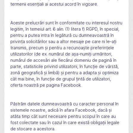
termenii esențiali ai acestui acord în vigoare.
Aceste prelucrări sunt în conformitate cu interesul nostru
legitim, în temeiul art. 6 alin. (1) litera f) RGPD, în special,
pentru a putea intra în legătură cu dumneavoastră în
privința solicitărilor sau a altor mesaje pe care ni le-ați
transmis, precum și pentru a recunoaște preferințele
utilizatorilor (de ex. numărul de așa-numiți urmăritori,
numărul de accesări ale fiecărui domeniu de pagină în
parte, statisticile privind utilizatorii, în funcție de vârstă,
zonă geografică și limbă) și pentru a adapta și optimiza
cât mai bine, în funcție de grupul țintă de utilizatori,
oferta noastră pe pagina Facebook.
Păstrăm datele dumneavoastră cu caracter personal în
sistemele noastre, adică în afara Facebook, dacă și
atâta timp cât sunt necesare pentru scopul în care au
fost colectate sau în cazul în care există obligații legale
de stocare a acestora.