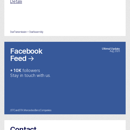
Detalii
StarTransmission + StarAssembly
Facebook
Ultimul Update
Aug, 2026
Feed
→
+ 10K
followers
Stay in touch with us.
/STCandSTA.MercedesBenzCompanies
Contact