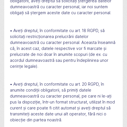
obligatorii, aveți dreptul să solicitați ștergerea datelor
dumneavoastră cu caracter personal, iar noi suntem
obligați să ștergem aceste date cu caracter personal.
• Aveți dreptul, în conformitate cu art. 18 RGPD, să
solicitați restricționarea prelucrării datelor
dumneavoastră cu caracter personal. Aceasta înseamnă
că, în acest caz, datele respective vor fi marcate și
prelucrate de noi doar în anumite scopuri (de ex. cu
acordul dumneavoastră sau pentru îndeplinirea unor
cerințe legale).
• Aveți dreptul, în conformitate cu art. 20 RGPD, în
anumite condiții obligatorii, să primiți datele
dumneavoastră cu caracter personal, pe care ni le-ați
pus la dispoziție, într-un format structurat, utilizat în mod
curent și care poate fi citit automat și aveți dreptul să
transmiteți aceste date unui alt operator, fără nici o
obiecție din partea noastră.