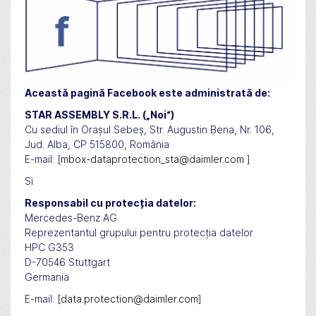
Această pagină Facebook este administrată de:
STAR ASSEMBLY S.R.L. („Noi“)
Cu sediul în Orașul Sebeș, Str. Augustin Bena, Nr. 106,
Jud. Alba, CP 515800, România
E-mail: [
mbox-dataprotection_sta@daimler.com
]
Si
Responsabil cu protecția datelor:
Mercedes-Benz AG
Reprezentantul grupului pentru protecția datelor
HPC G353
D-70546 Stuttgart
Germania
E-mail: [
data.protection@daimler.com
]