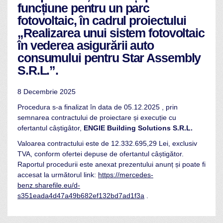
funcțiune pentru un parc
fotovoltaic, în cadrul proiectului
„Realizarea unui sistem fotovoltaic
în vederea asigurării auto
consumului pentru Star Assembly
S.R.L.”.
8 Decembrie 2025
Procedura s-a finalizat în data de 05.12.2025 , prin
semnarea contractului de proiectare și execuție cu
ofertantul câștigâtor,
ENGIE Building Solutions S.R.L.
Valoarea contractului este de 12.332.695,29 Lei, exclusiv
TVA, conform ofertei depuse de ofertantul câștigător.
Raportul procedurii este anexat prezentului anunț și poate fi
accesat la următorul link:
https://mercedes-
benz.sharefile.eu/d-
s351eada4d47a49b682ef132bd7ad1f3a
.