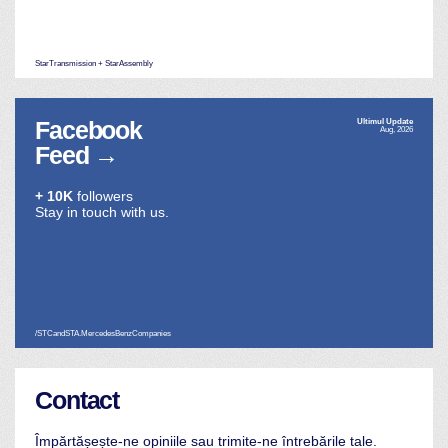
StarTransmission + StarAssembly
Facebook
Ultimul Update
Aug, 2026
Feed
→
+ 10K
followers
Stay in touch with us.
/STCandSTA.MercedesBenzCompanies
Contact
Împărtășește-ne opiniile sau trimite-ne întrebările tale.