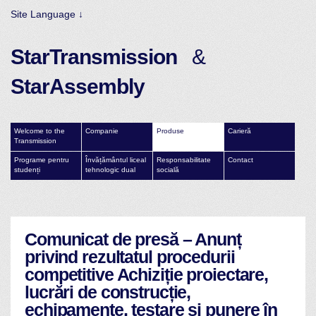
Site Language ↓
StarTransmission
&
StarAssembly
Welcome to the
Companie
Produse
Carieră
Transmission
Programe pentru
Învățământul liceal
Responsabilitate
Contact
studenți
tehnologic dual
socială
Comunicat de presă – Anunț
privind rezultatul procedurii
competitive Achiziție proiectare,
lucrări de construcție,
echipamente, testare și punere în