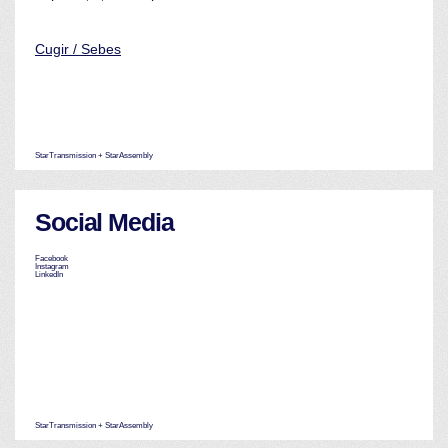
Cugir / Sebes
StarTransmission + StarAssembly
Social Media
Facebook
Instagram
LinkedIn
StarTransmission + StarAssembly