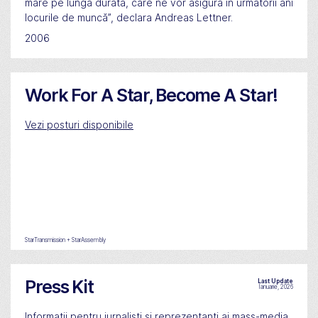
mare pe lungă durată, care ne vor asigura în următorii ani
locurile de muncă”, declara Andreas Lettner.
2006
Work For A Star, Become A Star!
Vezi posturi disponibile
StarTransmission + StarAssembly
Press Kit
Last Update
Ianuarie, 2026
Informații pentru jurnaliști și reprezentanți ai mass-media.