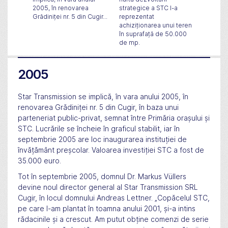
te
2005, în renovarea
strategice a STC l-a
cutiei 
la
Grădiniței nr. 5 din Cugir...
reprezentat
frontală.
04...
achiziționarea unui teren
în suprafață de 50.000
de mp.
2005
Star Transmission se implică, în vara anului 2005, în
renovarea Grădiniței nr. 5 din Cugir, în baza unui
parteneriat public-privat, semnat între Primăria orașului și
STC. Lucrările se încheie în graficul stabilit, iar în
septembrie 2005 are loc inaugurarea instituției de
învățământ preșcolar. Valoarea investiției STC a fost de
35.000 euro.
Tot în septembrie 2005, domnul Dr. Markus Vüllers
devine noul director general al Star Transmission SRL
Cugir, în locul domnului Andreas Lettner. „Copăcelul STC,
pe care l-am plantat în toamna anului 2001, și-a intins
rădacinile și a crescut. Am putut obține comenzi de serie