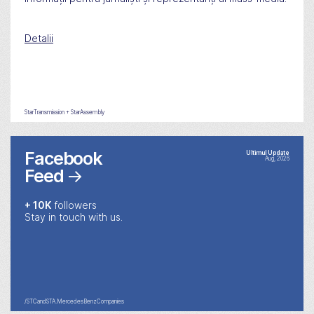
Detalii
StarTransmission + StarAssembly
Facebook
Ultimul Update
Aug, 2026
Feed
→
+ 10K
followers
Stay in touch with us.
/STCandSTA.MercedesBenzCompanies