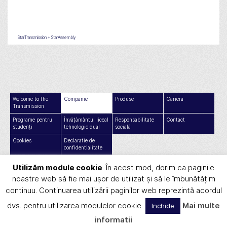
StarTransmission + StarAssembly
Welcome to the
Companie
Produse
Carieră
Transmission
Programe pentru
Învățământul liceal
Responsabilitate
Contact
studenți
tehnologic dual
socială
Cookies
Declaratie de
confidentialitate
Utilizăm module cookie
. În acest mod, dorim ca paginile
noastre web să fie mai ușor de utilizat și să le îmbunătățim
↑
© 2026 All Rights Reserved StarTransmission & StarAssembly.
continuu. Continuarea utilizării paginilor web reprezintă acordul
Mercedes-Benz Group Companies.
dvs. pentru utilizarea modulelor cookie.
Mai multe
Inchide
informatii